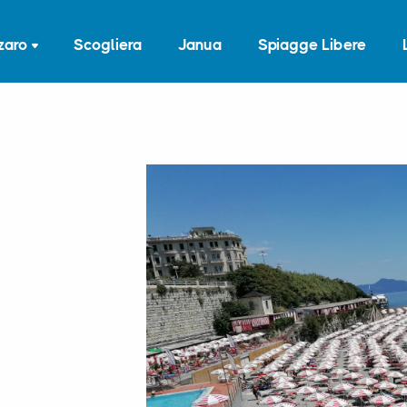
zaro
Scogliera
Janua
Spiagge Libere